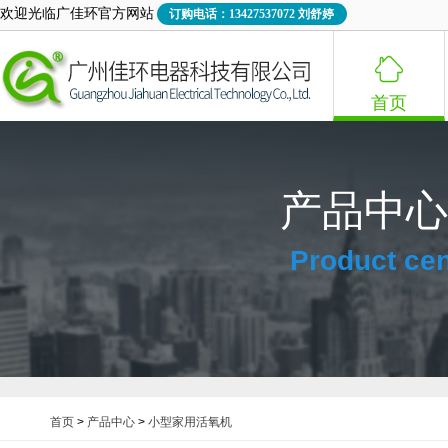
欢迎光临广佳环官方网站
订购电话：13427537072 刘舒婷

首页
产品中心
Product cen
首页
>
产品中心
>
小型家用活氧机