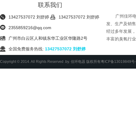
联系我们
广州佳环


13427537072 刘舒婷
13427537072 刘舒婷
发、生产及销售

2355859216@qq.com
经过多年发展，

广州市白云区人和镇东华工业区华隆路2号
丰富的臭氧行业

全国免费服务热线:
13427537072 刘舒婷
Copyright © 2014. All Rights Reserved .by. 佳环电器 版权所有
粤ICP备13019849号-