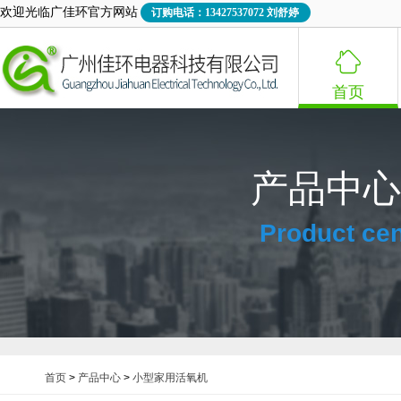
欢迎光临广佳环官方网站
订购电话：13427537072 刘舒婷

首页
产品中心
Product cen
首页
>
产品中心
>
小型家用活氧机