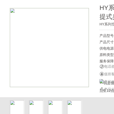
HY
提式
HY系列
产品型号
产品尺寸
供电电源
原料类型
服务保障

电话咨询

值班

产品

产品