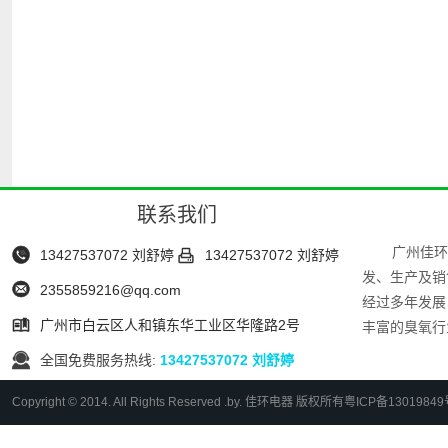
联系我们
广州佳环


13427537072 刘舒婷
13427537072 刘舒婷
发、生产及销

2355859216@qq.com
经过多年发展

广州市白云区人和镇东华工业区华隆路2号
丰富的臭氧行

全国免费服务热线:
13427537072 刘舒婷
Copyright © 2014. All Rights Reserved .by. 佳环电器 版权所有
粤ICP备13019849