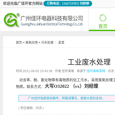
欢迎光临广佳环官方网站
订购电话：13427537072 刘舒婷

首页
首页
>
臭氧应用
>
污水处理
>
正文
工业废水处理
时间:2011-08-02 23:43:38
作者:佳环臭氧
来源于:
佳环臭氧官网
点击:
对含苯、酚、氰化物等有毒物质的化工污水，采用臭氧处理
大写O32022 （vx）刘经理
物质。联系方式：
广州佳环独家原创稿件，转载请署名，谢谢大家的支持。
(
责任编辑：向洪
)