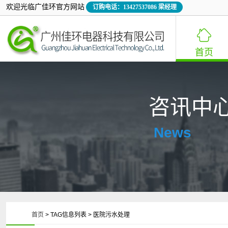
欢迎光临广佳环官方网站
订购电话：13427537086 梁经理

首页
咨讯中
News
首页
> TAG信息列表 > 医院污水处理