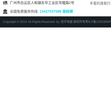

广州市白云区人和镇东华工业区华隆路2号
丰富的臭氧行

全国免费服务热线:
13427537086 梁经理
Copyright © 2014. All Rights Reserved .by. 佳环电器 版权所有
粤ICP备13019849